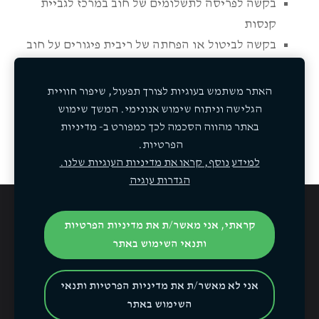
בקשה לפריסה לתשלומים של חוב במרכז לגביית
קנסות
בקשה לביטול או הפחתה של ריבית פיגורים על חוב
במרכז לגביית קנסות
בקשה לקבלת החזר כספי מהמרכז לגביית קנסות
האתר משתמש בעוגיות לצורך תפעול, שיפור חוויית
בקשה להמרת קנס בגין צריכת שירותי זנות באמצעי
הגלישה וניתוח שימוש אנונימי. המשך ‏שימוש
חלופי
באתר מהווה הסכמה לכך כמפורט ב- מדיניות
הפרטיות.‏
למידע נוסף, קראו ‏את מדיניות העוגיות שלנו.‏
הגדרות עוגיה
מדיניות פרטיות
Cookies
קראתי, אני מאשר/ת את מדיניות הפרטיות
ותנאי השימוש באתר
Facebook
אני לא מאשר/ת את מדיניות הפרטיות ותנאי
השימוש באתר